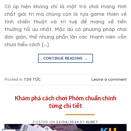
Cờ úp hiện không chỉ là một trò chơi mang tính
chất giải trí mà chúng còn là tựa game thiên về
tính chiến thuật và trí tuệ để mang về tiền
thưởng tối ưu nhất. Mặc dù có phương pháp chơi
đơn giản, thế nhưng phần lớn các thanh niên vẫn
chưa hiểu cách […]
CONTINUE READING
→
Posted in
TIN TỨC
Leave a comment
Khám phá cách chơi Phỏm chuẩn chỉnh
từng chi tiết
POSTED ON
22/04/2024
BY
KUBET