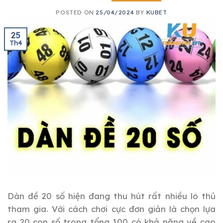
POSTED ON
25/04/2024
BY
KUBET
25
Th4
Dàn đề 20 số hiện đang thu hút rất nhiều lô thủ
tham gia. Với cách chơi cực đơn giản là chọn lựa
ra 20 con số trong tổng 100 có khả năng về cao