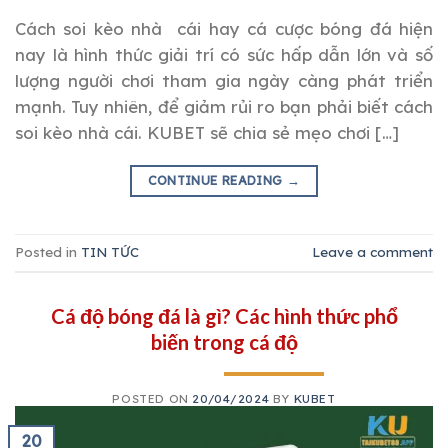
Cách soi kèo nhà cái hay cá cược bóng đá hiện
nay là hình thức giải trí có sức hấp dẫn lớn và số
lượng người chơi tham gia ngày càng phát triển
mạnh. Tuy nhiên, để giảm rủi ro bạn phải biết cách
soi kèo nhà cái. KUBET sẽ chia sẻ mẹo chơi […]
CONTINUE READING
→
Posted in
TIN TỨC
Leave a comment
Cá độ bóng đá là gì? Các hình thức phổ
biến trong cá độ
POSTED ON
20/04/2024
BY
KUBET
20