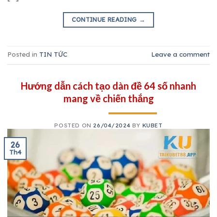
CONTINUE READING
→
Posted in
TIN TỨC
Leave a comment
Hướng dẫn cách tạo dàn đề 64 số nhanh
mang về chiến thắng
POSTED ON
26/04/2024
BY
KUBET
26
Th4