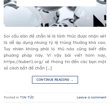
Soi cầu dàn đề chẵn lẻ là hình thức được nhận xét
là dễ áp dụng nhưng tỷ lệ trúng thưởng khá cao.
Tuy nhiên không phải lô thủ nào cũng biết đến
phương pháp này. Vì vậy bài viết hôm nay,
https://kubet1.org/ sẽ thông tin đến các bạn một
số cách bắt đề chẵn […]
CONTINUE READING
→
Posted in
TIN TỨC
Leave a comment