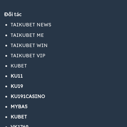
Đối tác
TAIKUBET NEWS
TAIKUBET ME
TAIKUBET WIN
TAIKUBET VIP
KUBET
KU11
KU19
KU191CASINO
MYBA5
KUBET
VK1769