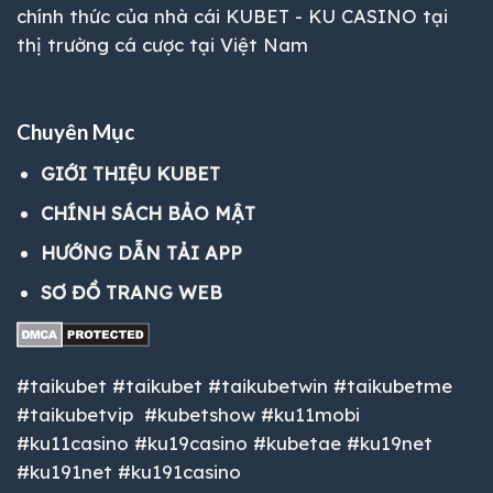
chính thức của nhà cái KUBET - KU CASINO tại
thị trường cá cược tại Việt Nam
Chuyên Mục
GIỚI THIỆU KUBET
CHÍNH SÁCH BẢO MẬT
HƯỚNG DẪN TẢI APP
SƠ ĐỒ TRANG WEB
#taikubet #taikubet #taikubetwin #taikubetme
#taikubetvip #kubetshow #ku11mobi
#ku11casino #ku19casino #kubetae #ku19net
#ku191net #ku191casino