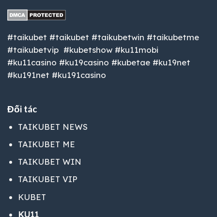
#taikubet #taikubet #taikubetwin #taikubetme
#taikubetvip #kubetshow #ku11mobi
#ku11casino #ku19casino #kubetae #ku19net
#ku191net #ku191casino
Đối tác
TAIKUBET NEWS
TAIKUBET ME
TAIKUBET WIN
TAIKUBET VIP
KUBET
KU11