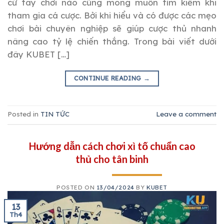
cứ tay chơi nào cũng mong muốn tìm kiếm khi
tham gia cá cược. Bởi khi hiểu và có được các mẹo
chơi bài chuyên nghiệp sẽ giúp cược thủ nhanh
nâng cao tỷ lệ chiến thắng. Trong bài viết dưới
đây KUBET […]
CONTINUE READING
→
Posted in
TIN TỨC
Leave a comment
Hướng dẫn cách chơi xì tố chuẩn cao
thủ cho tân binh
POSTED ON
13/04/2024
BY
KUBET
13
Th4