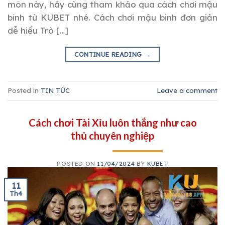
môn này, hãy cùng tham khảo qua cách chơi mậu
binh từ KUBET nhé. Cách chơi mậu binh đơn giản
dễ hiểu Trò […]
CONTINUE READING
→
Posted in
TIN TỨC
Leave a comment
Cách chơi Tài Xỉu luôn thắng như cao
thủ chuyên nghiệp
POSTED ON
11/04/2024
BY
KUBET
11
Th4