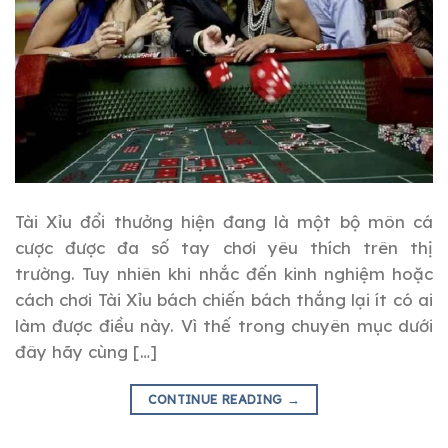
Tài Xỉu đổi thưởng hiện đang là một bộ môn cá
cược được đa số tay chơi yêu thích trên thị
trường. Tuy nhiên khi nhắc đến kinh nghiệm hoặc
cách chơi Tài Xỉu bách chiến bách thắng lại ít có ai
làm được điều này. Vì thế trong chuyên mục dưới
đây hãy cùng […]
CONTINUE READING
→