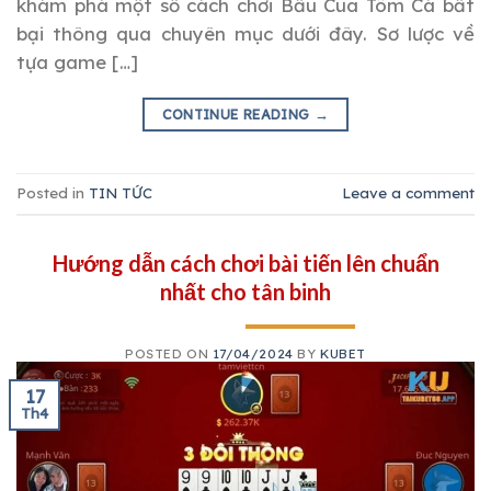
khám phá một số cách chơi Bầu Cua Tôm Cá bất
bại thông qua chuyên mục dưới đây. Sơ lược về
tựa game […]
CONTINUE READING
→
Posted in
TIN TỨC
Leave a comment
Hướng dẫn cách chơi bài tiến lên chuẩn
nhất cho tân binh
POSTED ON
17/04/2024
BY
KUBET
17
Th4