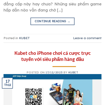
đẳng cấp này hay chưa? Những siêu phẩm game
hấp dẫn nào vẫn đang chờ […]
CONTINUE READING
→
Posted in
KUBET
Leave a comment
Kubet cho iPhone chơi cá cược trực
tuyến với siêu phẩm hàng đầu
POSTED ON
17/12/2023
BY
KUBET
17
Th12