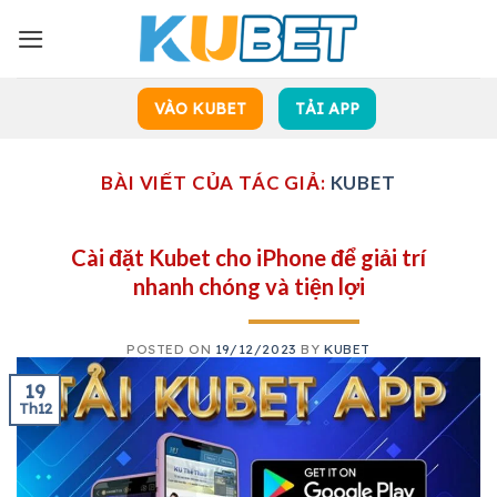
Skip
to
content
VÀO KUBET
TẢI APP
BÀI VIẾT CỦA TÁC GIẢ:
KUBET
Cài đặt Kubet cho iPhone để giải trí
nhanh chóng và tiện lợi
POSTED ON
19/12/2023
BY
KUBET
19
Th12