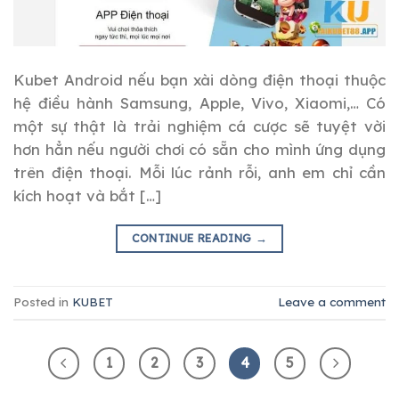
Kubet Android nếu bạn xài dòng điện thoại thuộc
hệ điều hành Samsung, Apple, Vivo, Xiaomi,… Có
một sự thật là trải nghiệm cá cược sẽ tuyệt vời
hơn hẳn nếu người chơi có sẵn cho mình ứng dụng
trên điện thoại. Mỗi lúc rảnh rỗi, anh em chỉ cần
kích hoạt và bắt […]
CONTINUE READING
→
Posted in
KUBET
Leave a comment
1
2
3
4
5