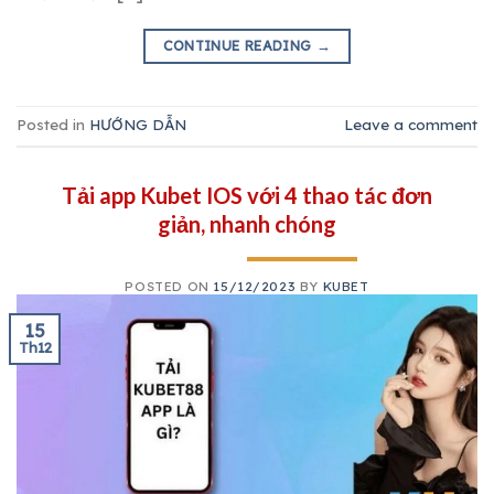
CONTINUE READING
→
Posted in
HƯỚNG DẪN
Leave a comment
Tải app Kubet IOS với 4 thao tác đơn
giản, nhanh chóng
POSTED ON
15/12/2023
BY
KUBET
15
Th12