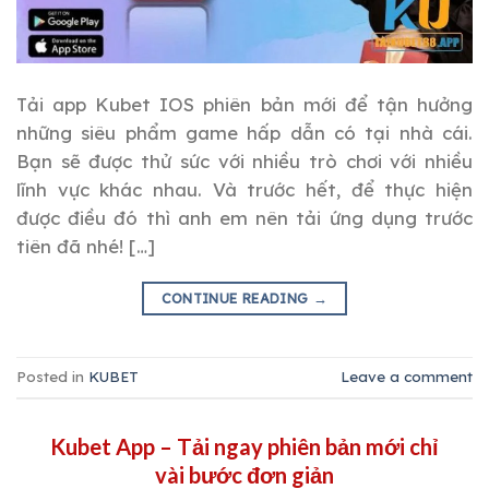
Tải app Kubet IOS phiên bản mới để tận hưởng
những siêu phẩm game hấp dẫn có tại nhà cái.
Bạn sẽ được thử sức với nhiều trò chơi với nhiều
lĩnh vực khác nhau. Và trước hết, để thực hiện
được điều đó thì anh em nên tải ứng dụng trước
tiên đã nhé! […]
CONTINUE READING
→
Posted in
KUBET
Leave a comment
Kubet App – Tải ngay phiên bản mới chỉ
vài bước đơn giản