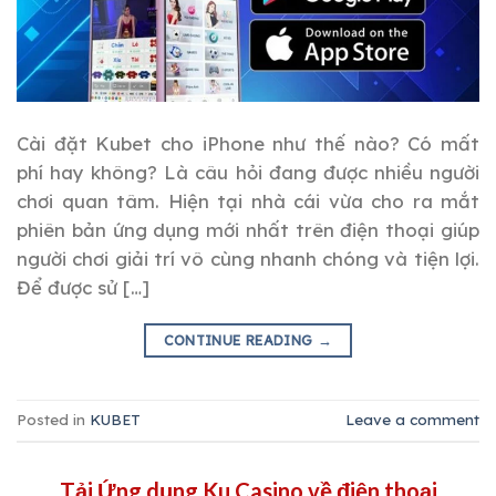
Cài đặt Kubet cho iPhone như thế nào? Có mất
phí hay không? Là câu hỏi đang được nhiều người
chơi quan tâm. Hiện tại nhà cái vừa cho ra mắt
phiên bản ứng dụng mới nhất trên điện thoại giúp
người chơi giải trí vô cùng nhanh chóng và tiện lợi.
Để được sử […]
CONTINUE READING
→
Posted in
KUBET
Leave a comment
Tải Ứng dụng Ku Casino về điện thoại