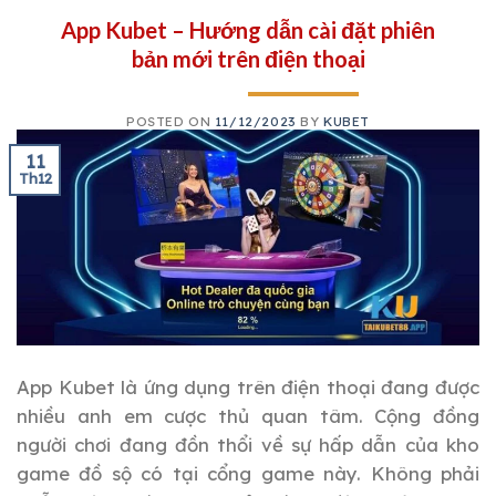
App Kubet – Hướng dẫn cài đặt phiên
bản mới trên điện thoại
POSTED ON
11/12/2023
BY
KUBET
11
Th12
App Kubet là ứng dụng trên điện thoại đang được
nhiều anh em cược thủ quan tâm. Cộng đồng
người chơi đang đồn thổi về sự hấp dẫn của kho
game đồ sộ có tại cổng game này. Không phải