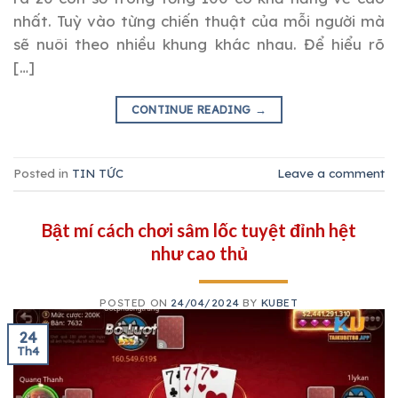
nhất. Tuỳ vào từng chiến thuật của mỗi người mà
sẽ nuôi theo nhiều khung khác nhau. Để hiểu rõ
[…]
CONTINUE READING
→
Posted in
TIN TỨC
Leave a comment
Bật mí cách chơi sâm lốc tuyệt đỉnh hệt
như cao thủ
POSTED ON
24/04/2024
BY
KUBET
24
Th4