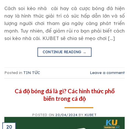
Cách soi kèo nhà cái hay cá cược bóng đá hiện
nay là hình thức giải trí có sức hấp dẫn lớn và số
lượng người chơi tham gia ngày càng phát triển
mạnh. Tuy nhiên, để giảm rủi ro bạn phải biết cách
soi kèo nhà cái. KUBET sẽ chia sẻ mẹo chơi […]
CONTINUE READING
→
Posted in
TIN TỨC
Leave a comment
Cá độ bóng đá là gì? Các hình thức phổ
biến trong cá độ
POSTED ON
20/04/2024
BY
KUBET
20