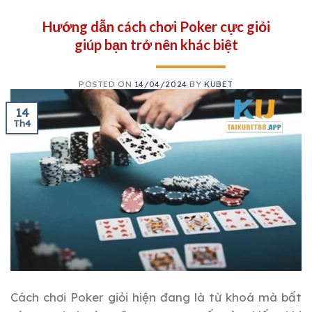
Hướng dẫn cách chơi Poker cực giỏi
giúp bạn trở nên khác biệt
POSTED ON
14/04/2024
BY
KUBET
14
Th4
Cách chơi Poker giỏi hiện đang là từ khoá mà bất