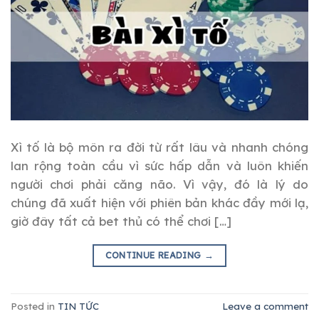
Xì tố là bộ môn ra đời từ rất lâu và nhanh chóng
lan rộng toàn cầu vì sức hấp dẫn và luôn khiến
người chơi phải căng não. Vì vậy, đó là lý do
chúng đã xuất hiện với phiên bản khác đầy mới lạ,
giờ đây tất cả bet thủ có thể chơi […]
CONTINUE READING
→
Posted in
TIN TỨC
Leave a comment