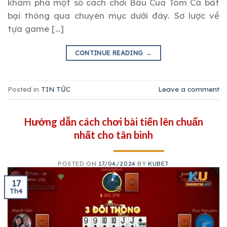
khám phá một số cách chơi Bầu Cua Tôm Cá bất
bại thông qua chuyên mục dưới đây. Sơ lược về
tựa game […]
CONTINUE READING
→
Posted in
TIN TỨC
Leave a comment
Hướng dẫn cách chơi bài tiến lên chuẩn
nhất cho tân binh
POSTED ON
17/04/2024
BY
KUBET
17
Th4