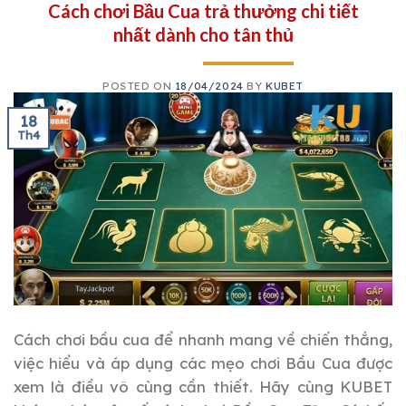
Cách chơi Bầu Cua trả thưởng chi tiết
nhất dành cho tân thủ
POSTED ON
18/04/2024
BY
KUBET
18
Th4
Cách chơi bầu cua để nhanh mang về chiến thắng,
việc hiểu và áp dụng các mẹo chơi Bầu Cua được
xem là điều vô cùng cần thiết. Hãy cùng KUBET