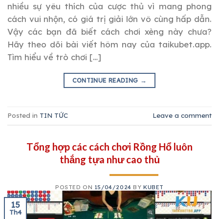
nhiều sự yêu thích của cược thủ vì mang phong
cách vui nhộn, có giá trị giải lớn vô cùng hấp dẫn.
Vậy các bạn đã biết cách chơi xèng này chưa?
Hãy theo dõi bài viết hôm nay của taikubet.app.
Tìm hiểu về trò chơi […]
CONTINUE READING
→
Posted in
TIN TỨC
Leave a comment
Tổng hợp các cách chơi Rồng Hổ luôn
thắng tựa như cao thủ
POSTED ON
15/04/2024
BY
KUBET
15
Th4