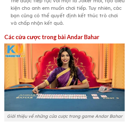
thể được tiếp tục với một lá Joker mới, tạo điều
kiện cho anh em muốn chơi tiếp. Tuy nhiên, các
bạn cũng có thể quyết định kết thúc trò chơi
và chấp nhận kết quả.
Các cửa cược trong bài Andar Bahar
Giới thiệu về những cửa cược trong game Andar Bahar