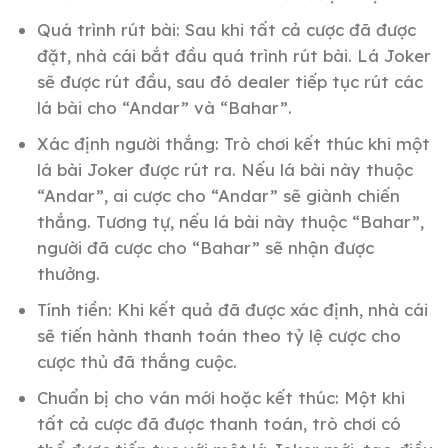
Quá trình rút bài: Sau khi tất cả cược đã được
đặt, nhà cái bắt đầu quá trình rút bài. Lá Joker
sẽ được rút đầu, sau đó dealer tiếp tục rút các
lá bài cho “Andar” và “Bahar”.
Xác định người thắng: Trò chơi kết thúc khi một
lá bài Joker được rút ra. Nếu lá bài này thuộc
“Andar”, ai cược cho “Andar” sẽ giành chiến
thắng. Tương tự, nếu lá bài này thuộc “Bahar”,
người đã cược cho “Bahar” sẽ nhận được
thưởng.
Tính tiền: Khi kết quả đã được xác định, nhà cái
sẽ tiến hành thanh toán theo tỷ lệ cược cho
cược thủ đã thắng cuộc.
Chuẩn bị cho ván mới hoặc kết thúc: Một khi
tất cả cược đã được thanh toán, trò chơi có