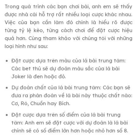
Trong quá trình các bạn chơi bài, anh em sẽ thấy
được nhà cái hỗ trợ rất nhiều loại cược khác nhau.
Việc của bạn cần làm đó chính là hiểu rõ được
từng tỷ lệ kèo, từng cách chơi để đặt cược hiệu
quả hơn. Cùng tham khảo với chúng tôi với những
loại hình như sau:
Đặt cược dựa trên màu của lá bài trung tâm:
Các bet thủ sẽ dự đoán màu sắc của lá bài
Joker là đen hoặc đỏ.
Dự đoán chất của lá bài trung tâm: Các bạn sẽ
đưa ra phán đoán về lá bài này thuộc chất nào:
Cơ, Rô, Chuồn hay Bích.
Đặt cược dựa trên số điểm của lá bài trung
tâm: Anh em sẽ đặt cược với dự đoán là lá bài
chính sẽ có số điểm lớn hơn hoặc nhỏ hơn số 8.