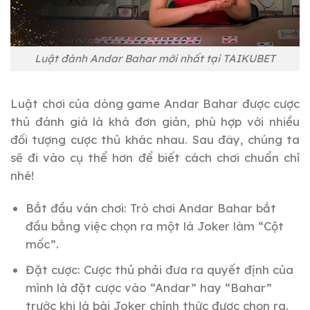
Luật đánh Andar Bahar mới nhất tại TAIKUBET
Luật chơi của dòng game Andar Bahar được cược
thủ đánh giá là khá đơn giản, phù hợp với nhiều
đối tượng cược thủ khác nhau. Sau đây, chúng ta
sẽ đi vào cụ thể hơn để biết cách chơi chuẩn chỉ
nhé!
Bắt đầu ván chơi: Trò chơi Andar Bahar bắt
đầu bằng việc chọn ra một lá Joker làm “Cột
mốc”.
Đặt cược: Cược thủ phải đưa ra quyết định của
mình là đặt cược vào “Andar” hay “Bahar”
trước khi lá bài Joker chính thức được chọn ra.