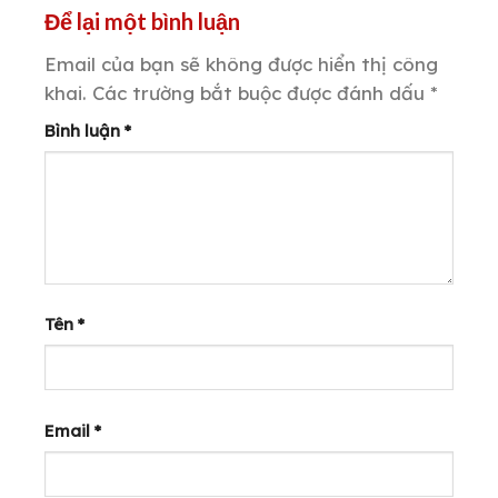
Để lại một bình luận
Email của bạn sẽ không được hiển thị công
khai.
Các trường bắt buộc được đánh dấu
*
Bình luận
*
Tên
*
Email
*