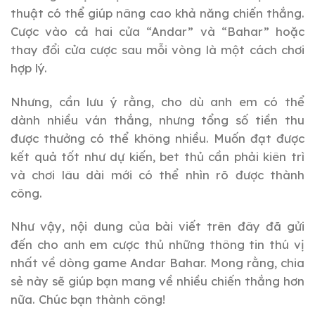
thuật có thể giúp nâng cao khả năng chiến thắng.
Cược vào cả hai cửa “Andar” và “Bahar” hoặc
thay đổi cửa cược sau mỗi vòng là một cách chơi
hợp lý.
Nhưng, cần lưu ý rằng, cho dù anh em có thể
dành nhiều ván thắng, nhưng tổng số tiền thu
được thưởng có thể không nhiều. Muốn đạt được
kết quả tốt như dự kiến, bet thủ cần phải kiên trì
và chơi lâu dài mới có thể nhìn rõ được thành
công.
Như vậy, nội dung của bài viết trên đây đã gửi
đến cho anh em cược thủ những thông tin thú vị
nhất về dòng game Andar Bahar. Mong rằng, chia
sẻ này sẽ giúp bạn mang về nhiều chiến thắng hơn
nữa. Chúc bạn thành công!