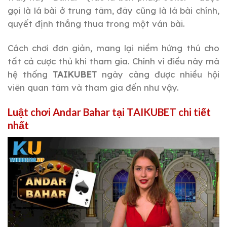
gọi là lá bài ở trung tâm, đây cũng là lá bài chính,
quyết định thắng thua trong một ván bài.
Cách chơi đơn giản, mang lại niềm hứng thú cho
tất cả cược thủ khi tham gia. Chính vì điều này mà
hệ thống
TAIKUBET
ngày càng được nhiều hội
viên quan tâm và tham gia đến như vậy.
Luật chơi Andar Bahar tại TAIKUBET chi tiết
nhất