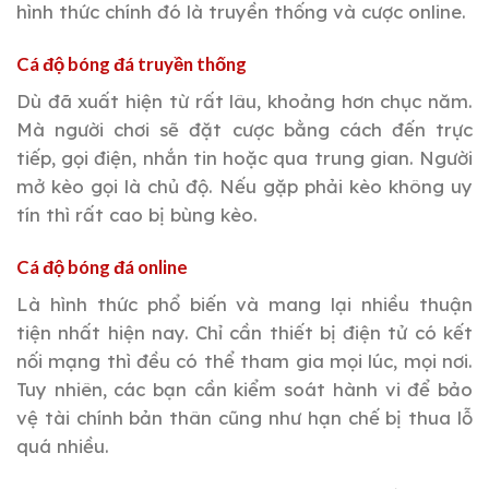
hình thức chính đó là truyền thống và cược online.
Cá độ bóng đá truyền thống
Dù đã xuất hiện từ rất lâu, khoảng hơn chục năm.
Mà người chơi sẽ đặt cược bằng cách đến trực
tiếp, gọi điện, nhắn tin hoặc qua trung gian. Người
mở kèo gọi là chủ độ. Nếu gặp phải kèo không uy
tín thì rất cao bị bùng kèo.
Cá độ bóng đá online
Là hình thức phổ biến và mang lại nhiều thuận
tiện nhất hiện nay. Chỉ cần thiết bị điện tử có kết
nối mạng thì đều có thể tham gia mọi lúc, mọi nơi.
Tuy nhiên, các bạn cần kiểm soát hành vi để bảo
vệ tài chính bản thân cũng như hạn chế bị thua lỗ
quá nhiều.