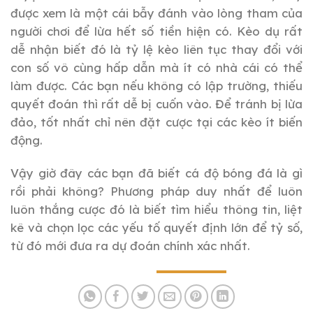
được xem là một cái bẫy đánh vào lòng tham của
người chơi để lừa hết số tiền hiện có. Kèo dụ rất
dễ nhận biết đó là tỷ lệ kèo liên tục thay đổi với
con số vô cùng hấp dẫn mà ít có nhà cái có thể
làm được. Các bạn nếu không có lập trường, thiếu
quyết đoán thì rất dễ bị cuốn vào. Để tránh bị lừa
đảo, tốt nhất chỉ nên đặt cược tại các kèo ít biến
động.
Vậy giờ đây các bạn đã biết cá độ bóng đá là gì
rồi phải không? Phương pháp duy nhất để luôn
luôn thắng cược đó là biết tìm hiểu thông tin, liệt
kê và chọn lọc các yếu tố quyết định lớn để tỷ số,
từ đó mới đưa ra dự đoán chính xác nhất.