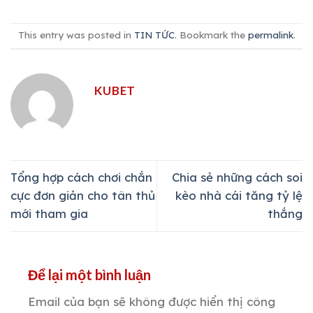
This entry was posted in
TIN TỨC
. Bookmark the
permalink
.
KUBET
Tổng hợp cách chơi chắn
Chia sẻ những cách soi
cực đơn giản cho tân thủ
kèo nhà cái tăng tỷ lệ
mới tham gia
thắng
Để lại một bình luận
Email của bạn sẽ không được hiển thị công