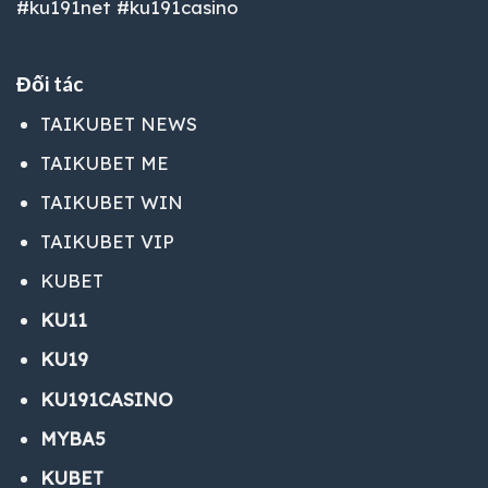
#ku191net #ku191casino
Đối tác
TAIKUBET NEWS
TAIKUBET ME
TAIKUBET WIN
TAIKUBET VIP
KUBET
KU11
KU19
KU191CASINO
MYBA5
KUBET