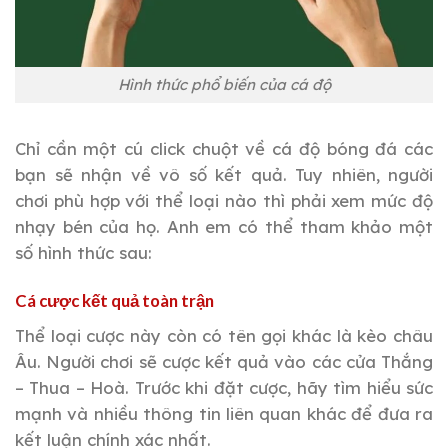
Hình thức phổ biến của cá độ
Chỉ cần một cú click chuột về cá độ bóng đá các
bạn sẽ nhận về vô số kết quả. Tuy nhiên, người
chơi phù hợp với thể loại nào thì phải xem mức độ
nhạy bén của họ. Anh em có thể tham khảo một
số hình thức sau:
Cá cược kết quả toàn trận
Thể loại cược này còn có tên gọi khác là kèo châu
Âu. Người chơi sẽ cược kết quả vào các cửa Thắng
– Thua – Hoà. Trước khi đặt cược, hãy tìm hiểu sức
mạnh và nhiều thông tin liên quan khác để đưa ra
kết luận chính xác nhất.