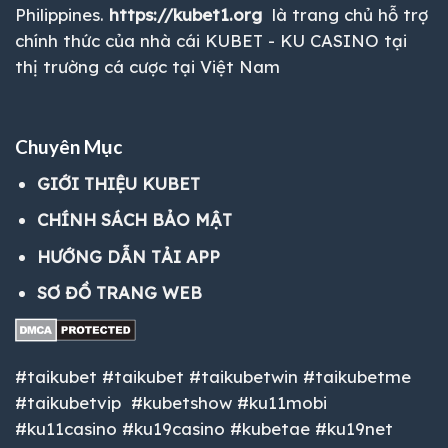
Philippines.
https://kubet1.org
là trang chủ hỗ trợ
chính thức của nhà cái KUBET - KU CASINO tại
thị trường cá cược tại Việt Nam
Chuyên Mục
GIỚI THIỆU KUBET
CHÍNH SÁCH BẢO MẬT
HƯỚNG DẪN TẢI APP
SƠ ĐỒ TRANG WEB
#taikubet #taikubet #taikubetwin #taikubetme
#taikubetvip #kubetshow #ku11mobi
#ku11casino #ku19casino #kubetae #ku19net