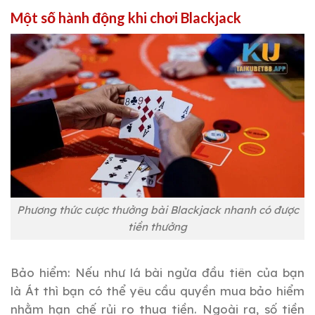
Một số hành động khi chơi Blackjack
Phương thức cược thưởng bài Blackjack nhanh có được
tiền thưởng
Bảo hiểm: Nếu như lá bài ngửa đầu tiên của bạn
là Át thì bạn có thể yêu cầu quyền mua bảo hiểm
nhằm hạn chế rủi ro thua tiền. Ngoài ra, số tiền