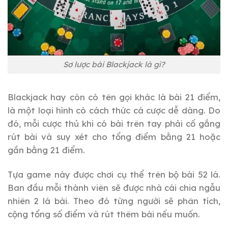
Sơ lược bài Blackjack là gì?
Blackjack hay còn có tên gọi khác là bài 21 điểm,
là một loại hình có cách thức cá cược dễ dàng. Do
đó, mỗi cược thủ khi có bài trên tay phải cố gắng
rút bài và suy xét cho tổng điểm bằng 21 hoặc
gần bằng 21 điểm.
Tựa game này được chơi cụ thể trên bộ bài 52 lá.
Ban đầu mỗi thành viên sẽ được nhà cái chia ngẫu
nhiên 2 lá bài. Theo đó từng người sẽ phân tích,
cộng tổng số điểm và rút thêm bài nếu muốn.