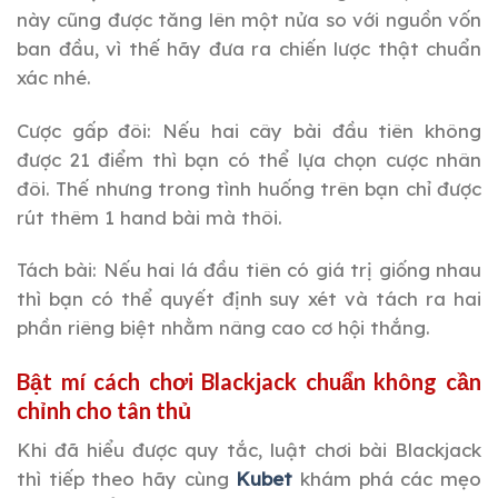
này cũng được tăng lên một nửa so với nguồn vốn
ban đầu, vì thế hãy đưa ra chiến lược thật chuẩn
xác nhé.
Cược gấp đôi: Nếu hai cây bài đầu tiên không
được 21 điểm thì bạn có thể lựa chọn cược nhân
đôi. Thế nhưng trong tình huống trên bạn chỉ được
rút thêm 1 hand bài mà thôi.
Tách bài: Nếu hai lá đầu tiên có giá trị giống nhau
thì bạn có thể quyết định suy xét và tách ra hai
phần riêng biệt nhằm nâng cao cơ hội thắng.
Bật mí cách chơi Blackjack chuẩn không cần
chỉnh cho tân thủ
Khi đã hiểu được quy tắc, luật chơi bài Blackjack
thì tiếp theo hãy cùng
Kubet
khám phá các mẹo