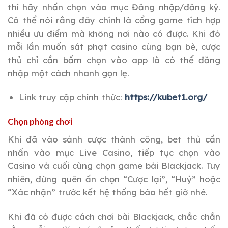
thì hãy nhấn chọn vào mục Đăng nhập/đăng ký.
Có thể nói rằng đây chính là cổng game tích hợp
nhiều ưu điểm mà không nơi nào có được. Khi đó
mỗi lần muốn sát phạt casino cùng bạn bè, cược
thủ chỉ cần bấm chọn vào app là có thể đăng
nhập một cách nhanh gọn lẹ.
Link truy cập chính thức:
https://kubet1.org/
Chọn phòng chơi
Khi đã vào sảnh cược thành công, bet thủ cần
nhấn vào mục Live Casino, tiếp tục chọn vào
Casino và cuối cùng chọn game bài Blackjack. Tuy
nhiên, đừng quên ấn chọn “Cược lại”, “Huỷ” hoặc
“Xác nhận” trước kết hệ thống báo hết giờ nhé.
Khi đã có được cách chơi bài Blackjack, chắc chắn