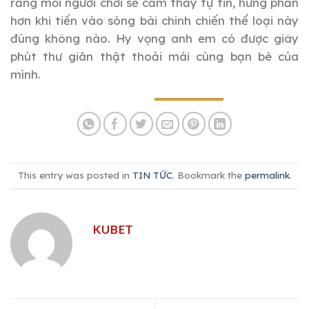
rằng mỗi người chơi sẽ cảm thấy tự tin, hưng phấn
hơn khi tiến vào sòng bài chinh chiến thể loại này
đúng không nào. Hy vọng anh em có được giây
phút thư giãn thật thoải mái cùng bạn bè của
mình.
This entry was posted in
TIN TỨC
. Bookmark the
permalink
.
KUBET