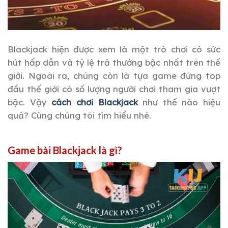
Blackjack hiện được xem là một trò chơi có sức
hút hấp dẫn và tỷ lệ trả thưởng bậc nhất trên thế
giới. Ngoài ra, chúng còn là tựa game đứng top
đầu thế giới có số lượng người chơi tham gia vượt
bậc. Vậy
cách chơi Blackjack
như thế nào hiệu
quả? Cùng chúng tôi tìm hiểu nhé.
Game bài Blackjack là gì?