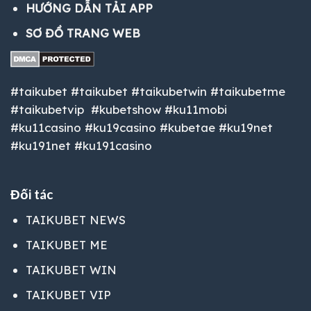
HƯỚNG DẪN TẢI APP
SƠ ĐỒ TRANG WEB
#taikubet #taikubet #taikubetwin #taikubetme
#taikubetvip #kubetshow #ku11mobi
#ku11casino #ku19casino #kubetae #ku19net
#ku191net #ku191casino
Đối tác
TAIKUBET NEWS
TAIKUBET ME
TAIKUBET WIN
TAIKUBET VIP