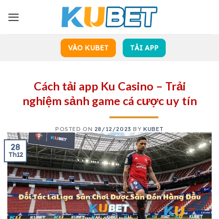
Skip
to
content
VÀO KUBET
TẢI APP
Cách tải app Ku Casino – Trải
nghiệm sảnh game cá cược uy tín
POSTED ON
28/12/2023
BY
KUBET
28
Th12