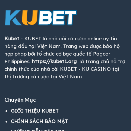
Kubet
- KUBET là nhà cái cá cược online uy tín
hàng đầu tại Việt Nam. Trang web được bảo hộ
hợp pháp bởi tổ chức cờ bạc quốc tế Pagcor
Philippines.
https://kubet1.org
là trang chủ hỗ trợ
chính thức của nhà cái KUBET - KU CASINO tại
thị trường cá cược tại Việt Nam
Chuyên Mục
GIỚI THIỆU KUBET
CHÍNH SÁCH BẢO MẬT