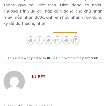
thông qua bài viết trên. Hiện đang có nhiều
chương trình ưu đãi hấp dẫn đang chờ chủ nhân
may mắn nhận được, anh em hãy nhanh tay đăng
ký để dự thưởng nhé!
This entry was posted in
KUBET
. Bookmark the
permalink
.
KUBET