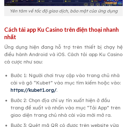
Yên tâm về tốc độ giao dịch, bảo mật của ứng dụng
Cách tải app Ku Casino trên điện thoại nhanh
nhất
Ứng dụng hiện đang hỗ trợ trên thiết bị chạy hệ
điều hành Android và iOS. Cách tải app Ku Casino
cá cược như sau:
Bước 1: Người chơi truy cập vào trang chủ nhà
cái và gõ “Kubet” vào mục tìm kiếm hoặc vào:
https://kubet1.org/
.
Bước 2: Chọn địa chỉ uy tín xuất hiện ở đầu
trang đề xuất và nhấn vào mục “Tải App” trên
giao diện trang chủ nhà cái vừa mới mở ra.
Bước 3: Quét mã QR có được trên website vừa