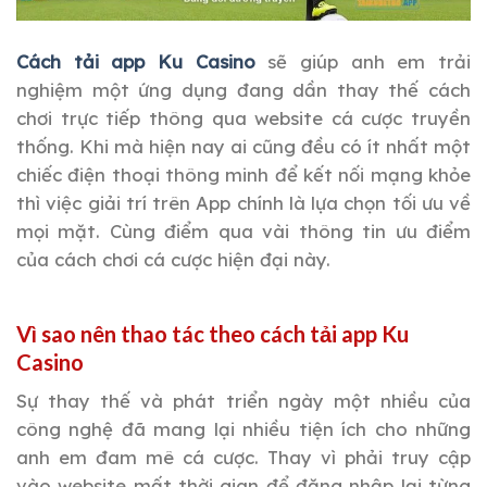
Cách tải app Ku Casino
sẽ giúp anh em trải
nghiệm một ứng dụng đang dần thay thế cách
chơi trực tiếp thông qua website cá cược truyền
thống. Khi mà hiện nay ai cũng đều có ít nhất một
chiếc điện thoại thông minh để kết nối mạng khỏe
thì việc giải trí trên App chính là lựa chọn tối ưu về
mọi mặt. Cùng điểm qua vài thông tin ưu điểm
của cách chơi cá cược hiện đại này.
Vì sao nên thao tác theo cách tải app Ku
Casino
Sự thay thế và phát triển ngày một nhiều của
công nghệ đã mang lại nhiều tiện ích cho những
anh em đam mê cá cược. Thay vì phải truy cập
vào website mất thời gian để đăng nhập lại từng