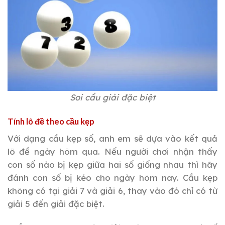
Soi cầu giải đặc biệt
Tính lô đề theo cầu kẹp
Với dạng cầu kẹp số, anh em sẽ dựa vào kết quả
lô đề ngày hôm qua. Nếu người chơi nhận thấy
con số nào bị kẹp giữa hai số giống nhau thì hãy
đánh con số bị kéo cho ngày hôm nay. Cầu kẹp
không có tại giải 7 và giải 6, thay vào đó chỉ có từ
giải 5 đến giải đặc biệt.