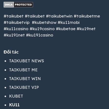
#taikubet #taikubet #taikubetwin #taikubetme
#taikubetvip #kubetshow #ku11mobi
#ku11casino #ku19casino #kubetae #ku19net
#ku191net #ku191casino
Đối tác
TAIKUBET NEWS
TAIKUBET ME
TAIKUBET WIN
TAIKUBET VIP
KUBET
KU11