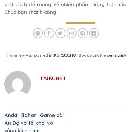
biết cách để mang về nhiều phần thắng hơn nữa.
Chúc bạn thành công!
This entry was posted in
KU CASINO
. Bookmark the
permalink
.
TAIKUBET
Andar Bahar | Game bài
Ấn Độ với lối chơi vô
cùng kịch tính