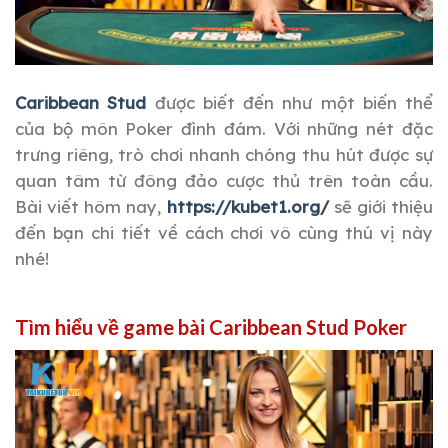
Caribbean Stud
được biết đến như một biến thể
của bộ môn Poker đình đám. Với những nét đặc
trưng riêng, trò chơi nhanh chóng thu hút được sự
quan tâm từ đông đảo cược thủ trên toàn cầu.
Bài viết hôm nay,
https://kubet1.org/
sẽ giới thiệu
đến bạn chi tiết về cách chơi vô cùng thú vị này
nhé!
Tìm hiểu về game bài Caribbean Stud Poker