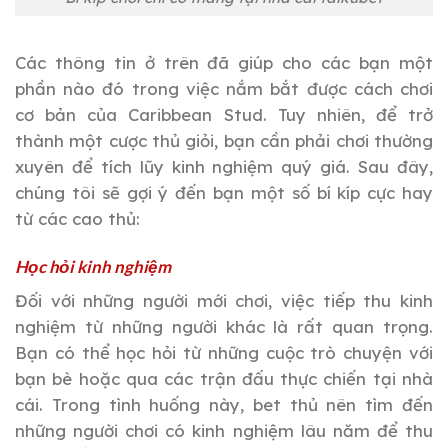
Các thông tin ở trên đã giúp cho các bạn một
phần nào đó trong việc nắm bắt được cách chơi
cơ bản của Caribbean Stud. Tuy nhiên, để trở
thành một cược thủ giỏi, bạn cần phải chơi thường
xuyên để tích lũy kinh nghiệm quý giá. Sau đây,
chúng tôi sẽ gợi ý đến bạn một số bí kíp cực hay
từ các cao thủ:
Học hỏi kinh nghiệm
Đối với những người mới chơi, việc tiếp thu kinh
nghiệm từ những người khác là rất quan trọng.
Bạn có thể học hỏi từ những cuộc trò chuyện với
bạn bè hoặc qua các trận đấu thực chiến tại nhà
cái. Trong tình huống này, bet thủ nên tìm đến
những người chơi có kinh nghiệm lâu năm để thu