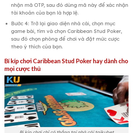
nhận mã OTP, sau đó dùng mã này để xác nhận
tài khoản của bạn là hợp lệ.
Bước 4: Trở lại giao diện nhà cái, chọn mục
game bài, tìm và chọn Caribbean Stud Poker,
sau đó chọn phòng để chơi và đặt mức cược
theo ý thích của bạn.
Bí kíp chơi Caribbean Stud Poker hay dành cho
mọi cược thủ
Bí kíp chơi chỉ có thắng tại nhà cái taikubet