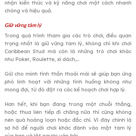
nhận kiến thức và kỹ năng chơi một cách nhanh
chóng và hiệu quả.
Giữ vững tâm lý
Trong quá trình tham gia các trò chơi, điều quan
trọng nhất là giữ vững tâm lý, không chỉ khi chơi
Caribbean Stud mà còn là những trò chơi khác
như Poker, Roulette, xì dách,…
Giữ cho mình tình thần thoải mái sẽ giúp bạn ứng
phó linh hoạt với những tình huống không như
mong đợi, từ đó đặt ra các kế hoạch chơi hợp lý.
Hơn hết, khi bạn đang trong một chuỗi thắng,
hoặc thua liên tiếp đi chăng nữa thì cũng không
nên quá hoảng loạn hoặc đắc chí. Vì đây chính là
sơ hở để người chơi khác đánh vào mặt tâm lý
của bạn và lật ngược ván bài.