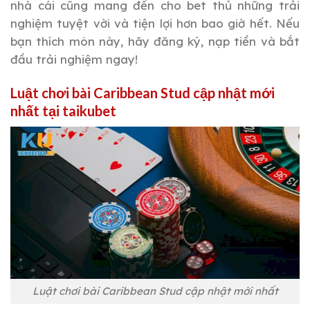
nhà cái cũng mang đến cho bet thủ những trải
nghiệm tuyệt vời và tiện lợi hơn bao giờ hết. Nếu
bạn thích môn này, hãy đăng ký, nạp tiền và bắt
đầu trải nghiệm ngay!
Luật chơi bài Caribbean Stud cập nhật mới
nhất tại taikubet
Luật chơi bài Caribbean Stud cập nhật mới nhất