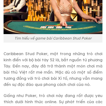
Tìm hiểu về game bài Caribbean Stud Poker
Caribbean Stud Poker, một trong những trò chơi
kinh điển với bộ bài tây 52 lá, bắt nguồn từ phương
Tây. Đến nay, đây đã trở thành một môn chơi mà
bài thủ Việt rất mê mẩn. Mặc dù có một số điểm
tương đồng với trò chơi bài Xì tố, nhưng vẫn mang
đến sự độc đáo qua phong cách chơi của nó.
Giống như Poker, trò chơi này đang rất được yêu
thích dưới hình thức online. Sự phát triển của các