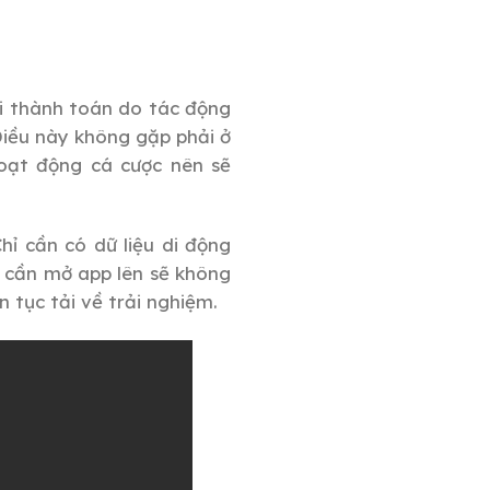
ỗi thành toán do tác động
Điều này không gặp phải ở
hoạt động cá cược nên sẽ
Chỉ cần có dữ liệu di động
hỉ cần mở app lên sẽ không
n tục tải về trải nghiệm.