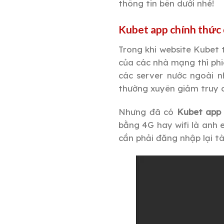
thông tin bên dưới nhé!
Kubet app chính thức ổ
Trong khi website Kubet 
của các nhà mạng thì phi
các server nước ngoài n
thường xuyên giảm truy c
Nhưng đã có
Kubet app 
bằng 4G hay wifi là anh e
cần phải đăng nhập lại tà