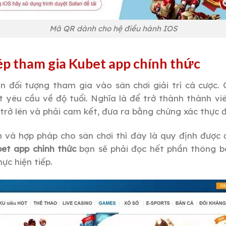
Mã QR dành cho hệ điều hành IOS
p tham gia Kubet app chính thức
n đối tượng tham gia vào sân chơi giải trí cá cược.
t yêu cầu về độ tuổi. Nghĩa là để trở thành thành viê
 trở lên và phải cam kết, đưa ra bằng chứng xác thực đ
và hợp pháp cho sân chơi thì đây là quy định được 
et app chính thức
bạn sẽ phải đọc hết phần thông b
ực hiện tiếp.