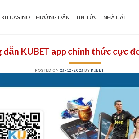
KU CASINO
HƯỚNG DẪN
TIN TỨC
NHÀ CÁI
dẫn KUBET app chính thức cực đ
POSTED ON
23/12/2023
BY
KUBET