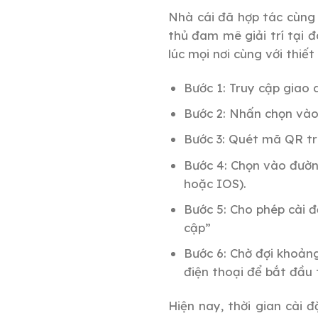
Nhà cái đã hợp tác cùng
thủ đam mê giải trí tại 
lúc mọi nơi cùng với thiết
Bước 1: Truy cập giao 
Bước 2: Nhấn chọn vào 
Bước 3: Quét mã QR tr
Bước 4: Chọn vào đườn
hoặc IOS).
Bước 5: Cho phép cài 
cập”
Bước 6: Chờ đợi khoảng
điện thoại để bắt đầu 
Hiện nay, thời gian cài 