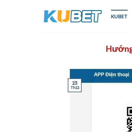
Skip
to
KUBET
content
Hướng 
23
Th12