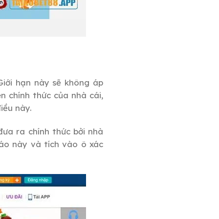
 Giới hạn này sẽ không áp
n chính thức của nhà cái,
iều này.
đưa ra chính thức bởi nhà
áo này và tích vào ô xác