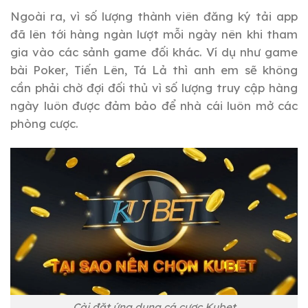
Ngoài ra, vì số lượng thành viên đăng ký tải app
đã lên tới hàng ngàn lượt mỗi ngày nên khi tham
gia vào các sảnh game đối khác. Ví dụ như game
bài Poker, Tiến Lên, Tá Lả thì anh em sẽ không
cần phải chờ đợi đối thủ vì số lượng truy cập hàng
ngày luôn được đảm bảo để nhà cái luôn mở các
phòng cược.
Cài đặt ứng dụng cá cược Kubet