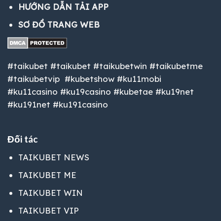
HƯỚNG DẪN TẢI APP
SƠ ĐỒ TRANG WEB
#taikubet #taikubet #taikubetwin #taikubetme
#taikubetvip #kubetshow #ku11mobi
#ku11casino #ku19casino #kubetae #ku19net
#ku191net #ku191casino
Đối tác
TAIKUBET NEWS
TAIKUBET ME
TAIKUBET WIN
TAIKUBET VIP