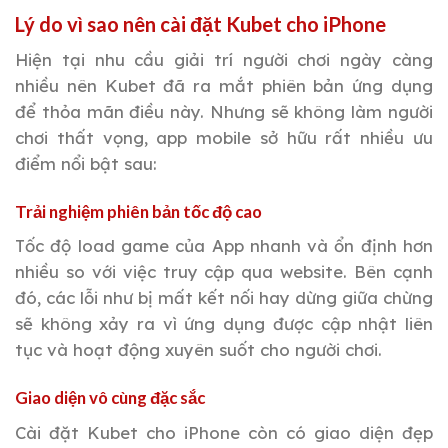
Lý do vì sao nên cài đặt Kubet cho iPhone
Hiện tại nhu cầu giải trí người chơi ngày càng
nhiều nên Kubet đã ra mắt phiên bản ứng dụng
để thỏa mãn điều này. Nhưng sẽ không làm người
chơi thất vọng, app mobile sở hữu rất nhiều ưu
điểm nổi bật sau:
Trải nghiệm phiên bản tốc độ cao
Tốc độ load game của App nhanh và ổn định hơn
nhiều so với việc truy cập qua website. Bên cạnh
đó, các lỗi như bị mất kết nối hay dừng giữa chừng
sẽ không xảy ra vì ứng dụng được cập nhật liên
tục và hoạt động xuyên suốt cho người chơi.
Giao diện vô cùng đặc sắc
Cài đặt Kubet cho iPhone còn có giao diện đẹp