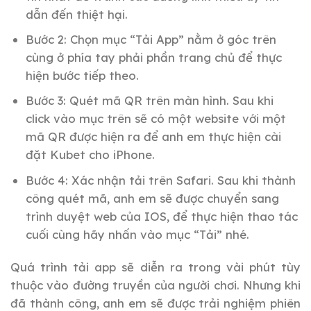
dẫn đến thiệt hại.
Bước 2: Chọn mục “Tải App” nằm ở góc trên
cùng ở phía tay phải phần trang chủ để thực
hiện bước tiếp theo.
Bước 3: Quét mã QR trên màn hình. Sau khi
click vào mục trên sẽ có một website với một
mã QR được hiện ra để anh em thực hiện cài
đặt Kubet cho iPhone.
Bước 4: Xác nhận tải trên Safari. Sau khi thành
công quét mã, anh em sẽ được chuyển sang
trình duyệt web của IOS, để thực hiện thao tác
cuối cùng hãy nhấn vào mục “Tải” nhé.
Quá trình tải app sẽ diễn ra trong vài phút tùy
thuộc vào đường truyền của người chơi. Nhưng khi
đã thành công, anh em sẽ được trải nghiệm phiên