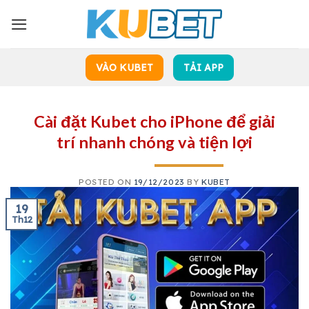
Skip
to
content
VÀO KUBET
TẢI APP
Cài đặt Kubet cho iPhone để giải
trí nhanh chóng và tiện lợi
POSTED ON
19/12/2023
BY
KUBET
19
Th12