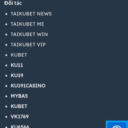
Đối tác
TAIKUBET NEWS
TAIKUBET ME
TAIKUBET WIN
TAIKUBET VIP
KUBET
KU11
KU19
KU191CASINO
MYBA5
KUBET
VK1769
KU6566