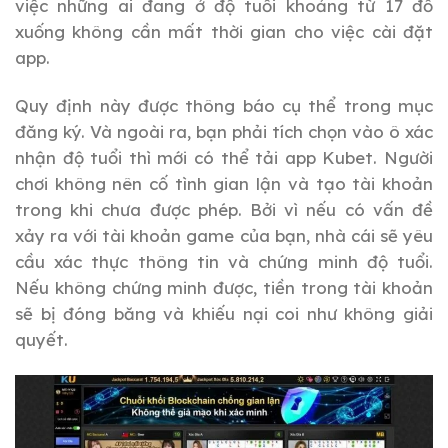
việc những ai đang ở độ tuổi khoảng từ 17 đổ
xuống không cần mất thời gian cho việc cài đặt
app.
Quy định này được thông báo cụ thể trong mục
đăng ký. Và ngoài ra, bạn phải tích chọn vào ô xác
nhận độ tuổi thì mới có thể tải app Kubet. Người
chơi không nên cố tình gian lận và tạo tài khoản
trong khi chưa được phép. Bởi vì nếu có vấn đề
xảy ra với tài khoản game của bạn, nhà cái sẽ yêu
cầu xác thực thông tin và chứng minh độ tuổi.
Nếu không chứng minh được, tiền trong tài khoản
sẽ bị đóng băng và khiếu nại coi như không giải
quyết.