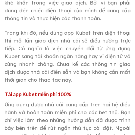
khó khăn trong việc giao dịch. Bởi vì bạn phải
dùng đến chiếc điện thoại của mình để cung cấp
thông tin và thực hiện các thanh toán.
Trong khi đó, nếu dùng app Kubet trên điện thoại
thì mỗi lần giao dịch nhà cái sẽ điều hướng trực
tiếp. Có nghĩa là việc chuyển đổi từ ứng dụng
Kubet sang tài khoản ngân hàng hay ví điện tử vô
cùng nhanh chóng. Chưa kể các thông tin giao
dịch được nhà cái điền sẵn và bạn không cần mất
thời gian cho thao tác này.
Tải app Kubet miễn phí 100%
Ứng dụng được nhà cái cung cấp trên hai hệ điều
hành và hoàn toàn miễn phí cho các bet thủ. Bạn
chỉ việc làm theo những hướng dẫn đã được trình
bày bên trên để rút ngắn thủ tục cài đặt. Ngoài