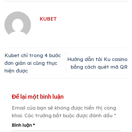
KUBET
Kubet chỉ trong 4 bước
Hướng dẫn tải Ku casino
đơn giản ai cũng thực
bằng cách quét mã QR
hiện được
Để lại một bình luận
Email của bạn sẽ không được hiển thị công
khai.
Các trường bắt buộc được đánh dấu
*
Bình luận
*