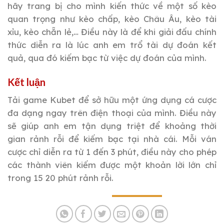
hãy trang bị cho mình kiến thức về một số kèo
quan trọng như kèo chấp, kèo Châu Âu, kèo tài
xỉu, kèo chẵn lẻ,… Điều này là để khi giải đấu chính
thức diễn ra là lúc anh em trổ tài dự đoán kết
quả, qua đó kiếm bạc từ việc dự đoán của mình.
Kết luận
Tải game Kubet để sở hữu một ứng dụng cá cược
đa dạng ngay trên điện thoại của mình. Điều này
sẽ giúp anh em tận dụng triệt để khoảng thời
gian rảnh rỗi để kiếm bạc tại nhà cái. Mỗi ván
cược chỉ diễn ra từ 1 đến 3 phút, điều này cho phép
các thành viên kiếm được một khoản lời lớn chỉ
trong 15 20 phút rảnh rỗi.