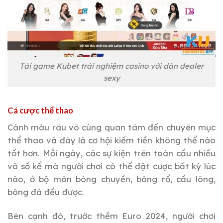
Tải game Kubet trải nghiệm casino với dàn dealer
sexy
Cá cược thể thao
Cánh màu râu vô cùng quan tâm đến chuyên mục
thể thao và đây là cơ hội kiếm tiền không thể nào
tốt hơn. Mỗi ngày, các sự kiện trên toàn cầu nhiều
vô số kể mà người chơi có thể đặt cược bất kỳ lúc
nào, ở bộ môn bóng chuyền, bóng rổ, cầu lông,
bóng đá đều được.
Bên cạnh đó, trước thềm Euro 2024, người chơi