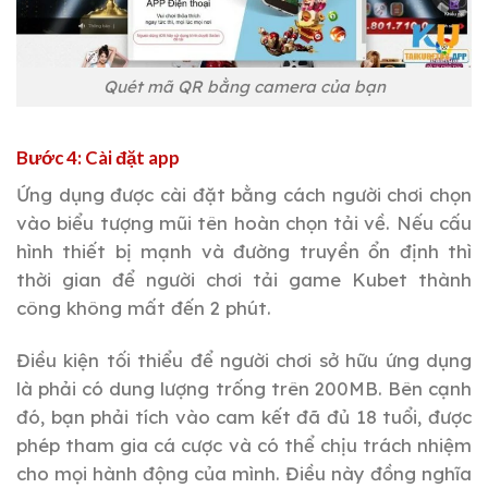
Quét mã QR bằng camera của bạn
Bước 4: Cài đặt app
Ứng dụng được cài đặt bằng cách người chơi chọn
vào biểu tượng mũi tên hoàn chọn tải về. Nếu cấu
hình thiết bị mạnh và đường truyền ổn định thì
thời gian để người chơi tải game Kubet thành
công không mất đến 2 phút.
Điều kiện tối thiểu để người chơi sở hữu ứng dụng
là phải có dung lượng trống trên 200MB. Bên cạnh
đó, bạn phải tích vào cam kết đã đủ 18 tuổi, được
phép tham gia cá cược và có thể chịu trách nhiệm
cho mọi hành động của mình. Điều này đồng nghĩa