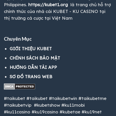
Philippines.
https://kubet1.org
là trang chủ hỗ trợ
chính thức của nhà cái KUBET - KU CASINO tại
thị trường cá cược tại Việt Nam
Chuyên Mục
GIỚI THIỆU KUBET
CHÍNH SÁCH BẢO MẬT
HƯỚNG DẪN TẢI APP
SƠ ĐỒ TRANG WEB
#taikubet #taikubet #taikubetwin #taikubetme
#taikubetvip #kubetshow #ku11mobi
#ku11casino #ku19casino #kubetae #ku19net