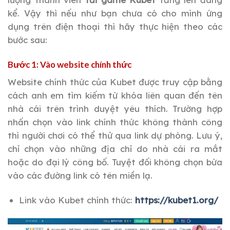
kể. Vậy thì nếu như bạn chưa có cho mình ứng
dụng trên điện thoại thì hãy thực hiện theo các
bước sau:
Bước 1: Vào website chính thức
Website chính thức của Kubet được truy cập bằng
cách anh em tìm kiếm từ khóa liên quan đến tên
nhà cái trên trình duyệt yêu thích. Trường hợp
nhấn chọn vào link chính thức không thành công
thì người chơi có thể thử qua link dự phòng. Lưu ý,
chỉ chọn vào những địa chỉ do nhà cái ra mắt
hoặc do đại lý công bố. Tuyệt đối không chọn bừa
vào các đường link có tên miền lạ.
Link vào Kubet chính thức:
https://kubet1.org/