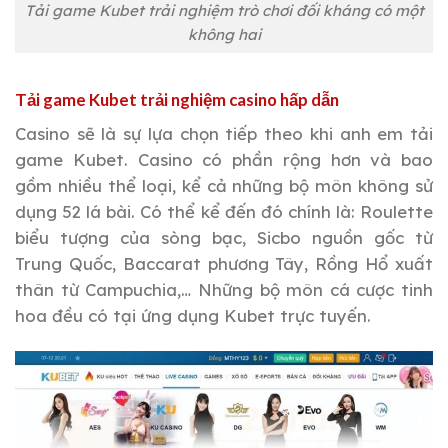
Tải game Kubet trải nghiệm trò chơi đối kháng có một
không hai
Tải game Kubet trải nghiệm casino hấp dẫn
Casino sẽ là sự lựa chọn tiếp theo khi anh em tải
game Kubet. Casino có phần rộng hơn và bao
gồm nhiều thể loại, kể cả những bộ môn không sử
dụng 52 lá bài. Có thể kể đến đó chính là: Roulette
biểu tượng của sòng bạc, Sicbo nguồn gốc từ
Trung Quốc, Baccarat phương Tây, Rồng Hổ xuất
thân từ Campuchia,… Những bộ môn cá cược tinh
hoa đều có tại ứng dụng Kubet trực tuyến.