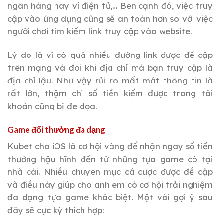
ngân hàng hay ví điện tử,… Bên cạnh đó, việc truy
cập vào ứng dụng cũng sẽ an toàn hơn so với việc
người chơi tìm kiếm link truy cập vào website.
Lý do là vì có quá nhiều đường link được đề cập
trên mạng và đôi khi địa chỉ mà bạn truy cập là
địa chỉ lậu. Như vậy rủi ro mất mát thông tin là
rất lớn, thậm chí số tiền kiếm được trong tài
khoản cũng bị đe dọa.
Game đổi thưởng đa dạng
Kubet cho iOS là cơ hội vàng để nhận ngay số tiền
thưởng hậu hĩnh đến từ những tựa game có tại
nhà cái. Nhiều chuyên mục cá cược được đề cập
và điều này giúp cho anh em có cơ hội trải nghiệm
đa dạng tựa game khác biệt. Một vài gợi ý sau
đây sẽ cực kỳ thích hợp: