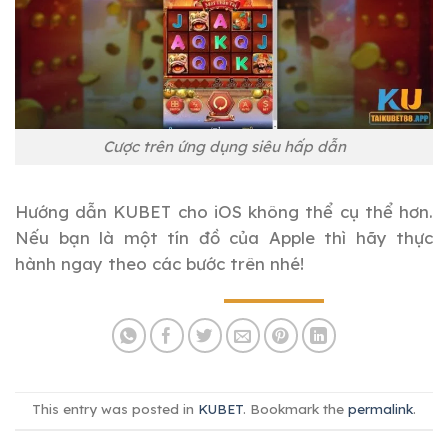
Cược trên ứng dụng siêu hấp dẫn
Hướng dẫn KUBET cho iOS không thể cụ thể hơn.
Nếu bạn là một tín đồ của Apple thì hãy thực
hành ngay theo các bước trên nhé!
This entry was posted in
KUBET
. Bookmark the
permalink
.