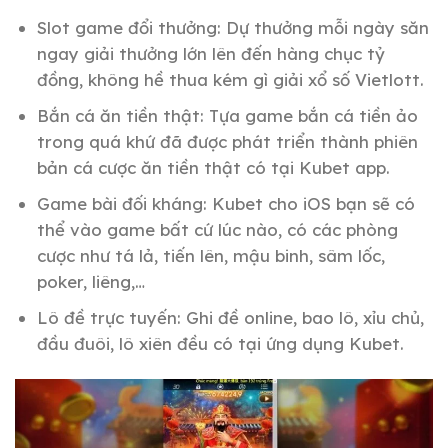
Slot game đổi thưởng: Dự thưởng mỗi ngày săn
ngay giải thưởng lớn lên đến hàng chục tỷ
đồng, không hề thua kém gì giải xổ số Vietlott.
Bắn cá ăn tiền thật: Tựa game bắn cá tiền ảo
trong quá khứ đã được phát triển thành phiên
bản cá cược ăn tiền thật có tại Kubet app.
Game bài đối kháng: Kubet cho iOS bạn sẽ có
thể vào game bất cứ lúc nào, có các phòng
cược như tá lả, tiến lên, mậu binh, sâm lốc,
poker, liêng,…
Lô đề trực tuyến: Ghi đề online, bao lô, xỉu chủ,
đầu đuôi, lô xiên đều có tại ứng dụng Kubet.