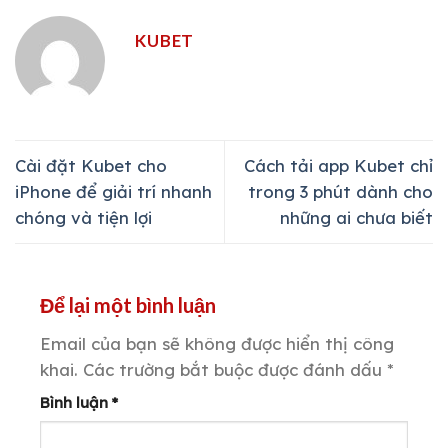
KUBET
Cài đặt Kubet cho
Cách tải app Kubet chỉ
iPhone để giải trí nhanh
trong 3 phút dành cho
chóng và tiện lợi
những ai chưa biết
Để lại một bình luận
Email của bạn sẽ không được hiển thị công
khai.
Các trường bắt buộc được đánh dấu
*
Bình luận
*