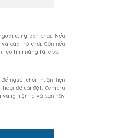
ngoài cùng bên phải. Nếu
và các trò chơi. Còn nếu
ít có tính năng tải app.
để người chơi thuận tiện
 thoại để cài đặt. Camera
u vàng hiện ra và bạn hãy