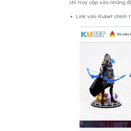
chỉ truy cập vào những đị
Link vào Kubet chính 