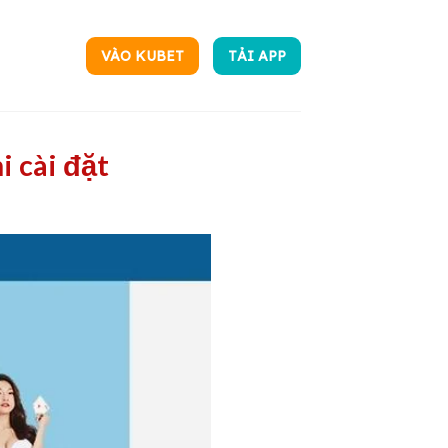
VÀO KUBET
TẢI APP
i cài đặt