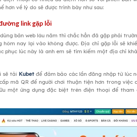
ể hơn về lý do sẽ được trình bày như sau:
ường link gặp lỗi
dùng bản web lâu năm thì chắc hẳn đã gặp phải trườn
hôm nay lại vào không được. Địa chỉ gặp lỗi sẽ kh
c phục lúc này là anh em sẽ tìm kiếm một địa chỉ khá
i sẽ tải
Kubet
để đảm bảo các lần đăng nhập từ lúc nà
 cấp mã QR để người chơi thuận tiện hơn trong việc 
ữu một ứng dụng đặc biệt trên điện thoại để tham