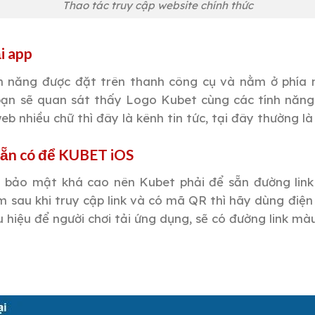
Thao tác truy cập website chính thức
i app
h năng được đặt trên thanh công cụ và nằm ở phía 
bạn sẽ quan sát thấy Logo Kubet cùng các tính năng 
b nhiều chữ thì đây là kênh tin tức, tại đây thường là 
sẵn có để KUBET iOS
h bảo mật khá cao nên Kubet phải để sẵn đường link 
em sau khi truy cập link và có mã QR thì hãy dùng điện
u hiệu để người chơi tải ứng dụng, sẽ có đường link mà