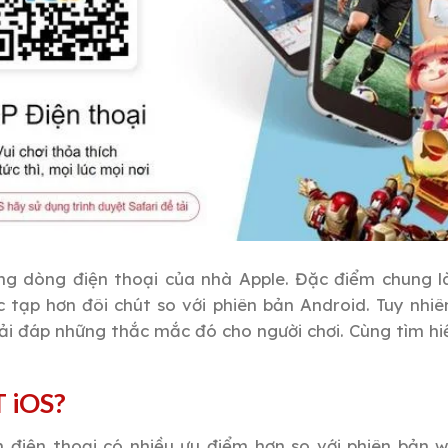
 dòng điện thoại của nhà Apple. Đặc điểm chung là 
tạp hơn đôi chút so với phiên bản Android. Tuy nhiên,
ải đáp những thắc mắc đó cho người chơi. Cùng tìm hi
T iOS?
 điện thoại có nhiều ưu điểm hơn so với phiên bản w