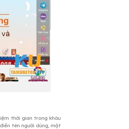
kiệm thời gian trong khâu
 điền tên người dùng, mật