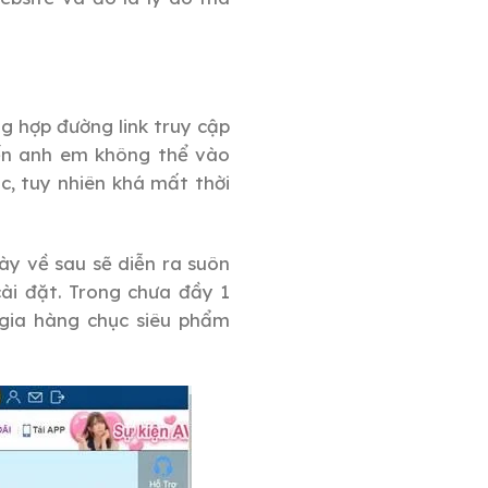
g hợp đường link truy cập
iến anh em không thể vào
c, tuy nhiên khá mất thời
y về sau sẽ diễn ra suôn
cài đặt. Trong chưa đầy 1
 gia hàng chục siêu phẩm